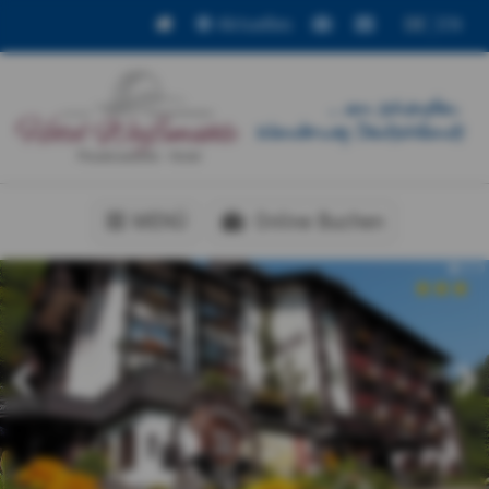
Aktuelles
DE
EN
MENÜ
Online Buchen
www.hotel-weissmuehle.de
Aktuelles
Online Buchen
Kontakt / Anfahrt